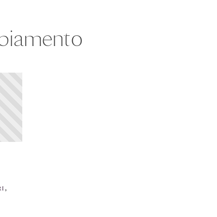
biamento
,
RI