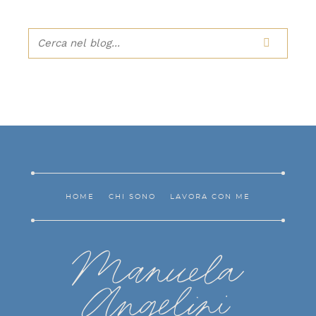

HOME
CHI SONO
LAVORA CON ME