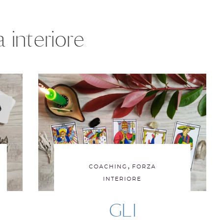
 interiore
,
COACHING
FORZA
INTERIORE
GLI