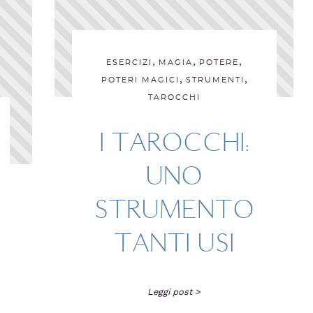
,
,
,
ESERCIZI
MAGIA
POTERE
,
,
POTERI MAGICI
STRUMENTI
TAROCCHI
I TAROCCHI:
UNO
STRUMENTO
TANTI USI
Leggi post >