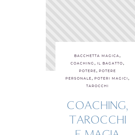
,
BACCHETTA MAGICA
,
,
COACHING
IL BAGATTO
,
POTERE
POTERE
,
,
PERSONALE
POTERI MAGICI
TAROCCHI
COACHING,
TAROCCHI
E MAGIA