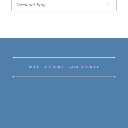

HOME
CHI SONO
LAVORA CON ME