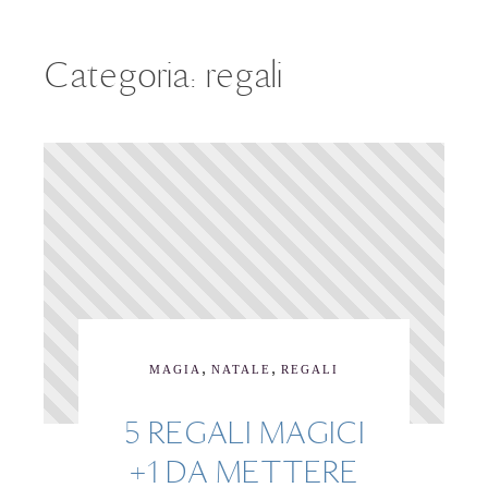
Categoria:
regali
,
,
MAGIA
NATALE
REGALI
5 REGALI MAGICI
+1 DA METTERE