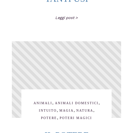
Leggi post >
,
,
ANIMALI
ANIMALI DOMESTICI
,
,
,
INTUITO
MAGIA
NATURA
,
POTERE
POTERI MAGICI