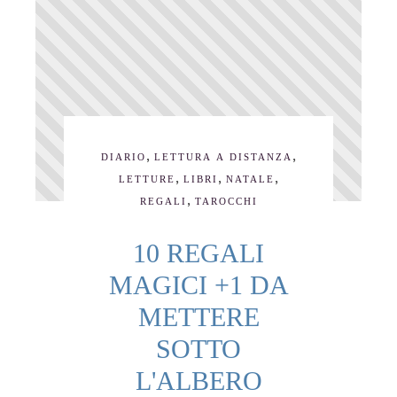
,
,
DIARIO
LETTURA A DISTANZA
,
,
,
LETTURE
LIBRI
NATALE
,
REGALI
TAROCCHI
10 REGALI
MAGICI +1 DA
METTERE
SOTTO
L'ALBERO