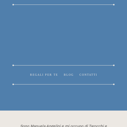
REGALI PER TE
BLOG
CONTATTI
Sono Manuela Angelini e mi occupo di Tarocchi e