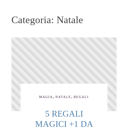
Categoria:
Natale
,
,
MAGIA
NATALE
REGALI
5 REGALI
MAGICI +1 DA