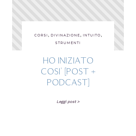
,
,
,
CORSI
DIVINAZIONE
INTUITO
STRUMENTI
HO INIZIATO
COSI' [POST +
PODCAST]
Leggi post >