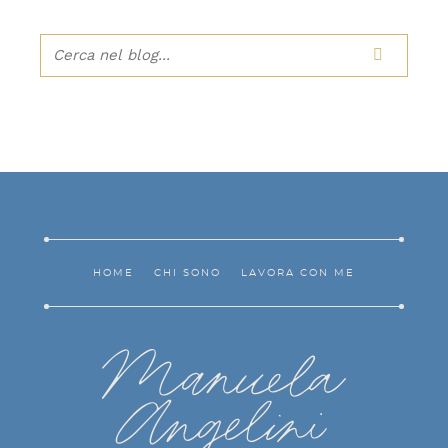

HOME
CHI SONO
LAVORA CON ME