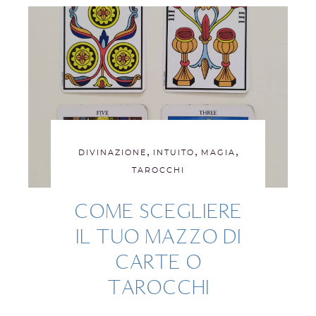
,
,
,
DIVINAZIONE
INTUITO
MAGIA
TAROCCHI
COME SCEGLIERE
IL TUO MAZZO DI
CARTE O
TAROCCHI