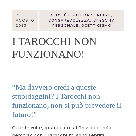
7
CLICHÉ E MITI DA SFATARE
,
AGOSTO
CONSAPEVOLEZZA
,
CRESCITA
2023
PERSONALE
,
SCETTICISMO
I TAROCCHI NON
FUNZIONANO!
“Ma davvero credi a queste
stupidaggini? I Tarocchi non
funzionano, non si può prevedere il
futuro!”
Quante volte, quando ero all'inizio del mio
percorso con i Tarocchi mi sono sentita