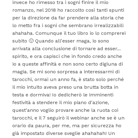
invece ho rimesso tra i sogni finire il mio
romanzo, nel 2018 ho raccolto così tanti spunti
per la direzione da far prendere alla storia che
lo metto fra i sogni che sembrano irrealizzabili
ahahaha. Comunque il tuo libro io lo comprerei
subito 🙂 Quando all'esser maga, io sono
arrivata alla conclusione di tornare ad esser...
spirito, e ora capisci che in fondo credo anche
io a queste affinità e non sono certo digiuna di
magia. Se mi sono sorpresa a interessarmi di
tarocchi, ormai un anno fa, è stato solo perché
il mio intuito aveva preso una brutta botta in
testa e dormiva! Io dedicherò le imminenti
festività a stendere il mio piano d'azione,
quest'anno voglio provare anche la ruota coi
tarocchi, e il 7 seguirò il webinar anche se è un
orario da paura, per me, ma per sicurezza ho
già impostato diverse sveglie ahahahah! Un