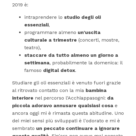
2019 è:
intraprendere lo
studio degli oli
essenziali
,
programmare almeno
un'uscita
culturale a trimestre
(concerti, mostre,
teatro),
staccare da tutto almeno un giorno a
settimana
, probabilmente la domenica: il
famoso
digital detox
.
Studiare gli oli essenziali è venuto fuori grazie
al ritrovato contatto con la mia
bambina
interiore
nel percorso l'Acchiappasogni:
da
piccola adoravo annusare qualsiasi cosa
e
ancora oggi mi è rimasta questa abitudine. Uno
dei miei sensi più sviluppati è l'odorato e mi è
sembrato
un peccato continuare a ignorare
questa qualità.
Fin'ora non avevo mai pensato