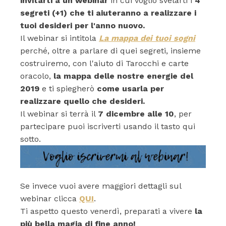
invitarti a un webinar
in cui voglio svelarti i
4
segreti (+1) che ti aiuteranno a realizzare i
tuoi desideri per l'anno nuovo.
Il webinar si intitola
La mappa dei tuoi sogni
perché, oltre a parlare di quei segreti, insieme
costruiremo, con l'aiuto di Tarocchi e carte
oracolo,
la mappa delle nostre energie del
2019
e ti spiegherò
come usarla per
realizzare quello che desideri.
Il webinar si terrà il
7 dicembre alle 10
, per
partecipare puoi iscriverti usando il tasto qui
sotto.
Se invece vuoi avere maggiori dettagli sul
webinar clicca
QUI
.
Ti aspetto questo venerdì, preparati a vivere
la
più bella magia di fine anno!