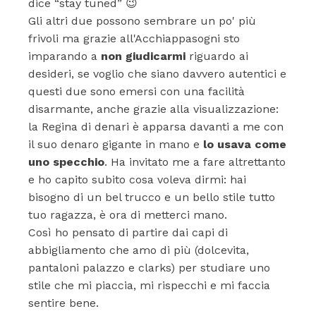
dice “stay tuned” 😉
Gli altri due possono sembrare un po' più
frivoli ma grazie all'Acchiappasogni sto
imparando a
non giudicarmi
riguardo ai
desideri, se voglio che siano davvero autentici e
questi due sono emersi con una facilità
disarmante, anche grazie alla visualizzazione:
la Regina di denari è apparsa davanti a me con
il suo denaro gigante in mano e
lo usava come
uno specchio
. Ha invitato me a fare altrettanto
e ho capito subito cosa voleva dirmi: hai
bisogno di un bel trucco e un bello stile tutto
tuo ragazza, è ora di metterci mano.
Così ho pensato di partire dai capi di
abbigliamento che amo di più (dolcevita,
pantaloni palazzo e clarks) per studiare uno
stile che mi piaccia, mi rispecchi e mi faccia
sentire bene.