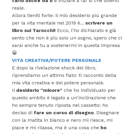
farlo uscire da lì
e iniziare a far si che diventi
reale.
Allora tieniti forte: il mio desiderio più grande
per la vita mentale nel 2019 è...
scrivere un
libro sui Tarocchi!
Ecco, l'ho dichiarato e già
sento che non è più solo un sogno, spero che ci
sarai anche tu a sostenermi in questa impresa
😀
VITA CREATIVA/POTERE PERSONALE
E dopo la rivelazione shock del libro,
riprendiamo un attimo fiato: ti racconto della
mia vita creativa e del potere personale.
Il
desiderio “minore”
che ho individuato per
questo ambito è legato a un'inclinazione che
ho sempre tenuto riposta nel cassetto: ho
deciso di
fare un corso di disegno
. Disegnare
con la matita in bianco e nero mi riesce, mi
piace e mi rilassa, ma è una cosa che
ho